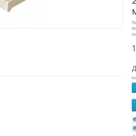
П
Мо
Н
1
Д
Ко