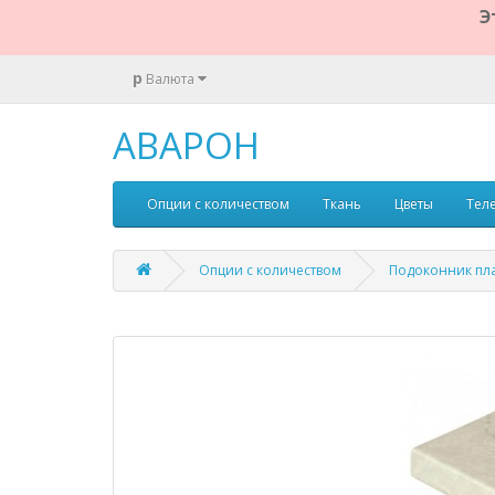
Э
р
Валюта
АВАРОН
Опции с количеством
Ткань
Цветы
Тел
Опции с количеством
Подоконник пла