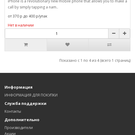
iPhone is a revolutionary new mobile phone that allows you to make a
call by simply tapping a nam..
от 370 р до 400 р/упак
Нет в наличии
Показано с 1 по 4 из 4 (всего 1 страниц)
Информация
ИНФОРМАЦИЯ ДЛЯ ПОКУПКИ
Служба поддержки
Контакты
Дополнительно
Производители
Акции