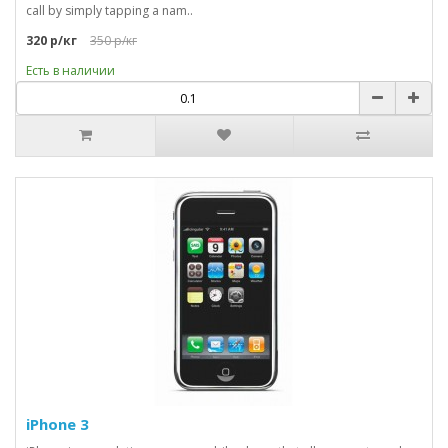
call by simply tapping a nam..
320 р/кг
350 р/кг
Есть в наличии
iPhone 3